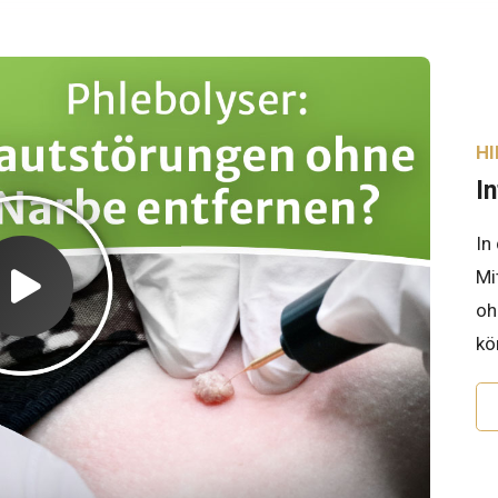
H
I
In
Mi
oh
kö