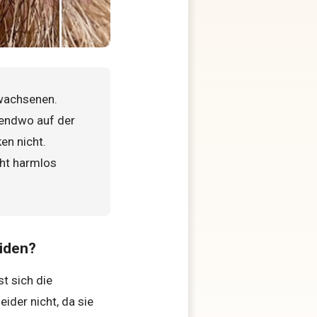
wachs­enen.
­endwo auf der
en nicht.
cht harmlos
iden?
t sich die
ider nicht, da sie