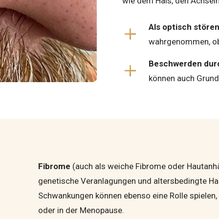
wie dem Hals, den Achseln
Als optisch störe
wahrgenommen, obw
Beschwerden durc
können auch Grund 
Fibrome
(auch als weiche Fibrome oder Hautanhän
genetische Veranlagungen und alters­bedingte H
Schwankungen können ebenso eine Rolle spielen
oder in der Menopause.