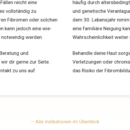
Fällen reicht eine
häufig durch altersbe­din
es vollständig zu
und geneti­sche Veranlagu
r­en Fibromen oder solchen
dem 30. Lebensjahr nimmt 
en kann jedoch eine wie­
eine familiäre Neigung kan
g notwendig werden.
Wahrscheinlichkeit weiter
 Beratung und
Behandle deine Haut sor
wir dir gerne zur Seite.
Verletzungen oder chroni
takt zu uns auf.
das Risiko der Fibrombild
– Alle Indikationen im Überblick