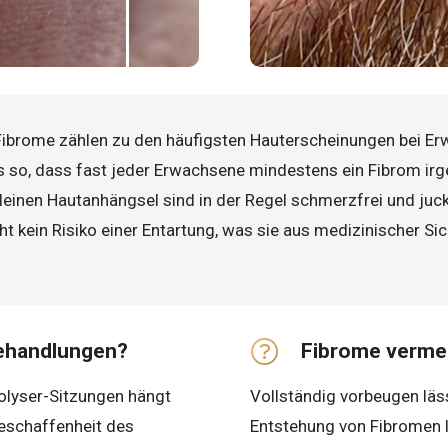
ibrome zähl­en zu den häufigsten Haut­erschei­nungen bei Er
es so, dass fast jeder Erwachsene mindestens ein Fibrom irg
kleinen Hautanhängsel sind in der Regel schmerzfrei und juck
 kein Risiko einer Ent­artung, was sie aus medizin­ischer Si
.
Behandlungen?
Fibrome verme
olyser-Sitzungen hängt
Vollständig vorbeugen läss
eschaffen­heit des
Entstehung von Fibromen le